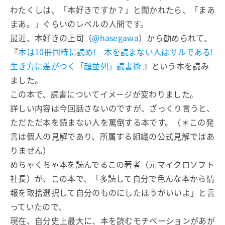
わたくしは、「本好きですか？」と聞かれたら、「まあ
まあ。」ぐらいのレベルの人間です。
最近、本好きの上司（
@hasegawa
）から勧められて、
『
本は10冊同時に読め!―本を読まない人はサルである!
生き方に差がつく「超並列」読書術
』という本を読み
ました。
この本で、読書についてイメージが変わりました。
詳しい内容は今回話さないのですが、ざっくり言うと、
ただただ本を読まない人を罵倒する本です。（＊この発
言は個人の見解であり、所属する組織の公式見解ではあ
りません）
めちゃくちゃ本を読んでるこの著者（元マイクロソフト
社長）が、この本で、「多読して自分で色んな本から情
報を取捨選択して自分のものにしたほうがいいよ」と言
っていたので、
現在、自分史上最大に、本を読むモチベーションがあが