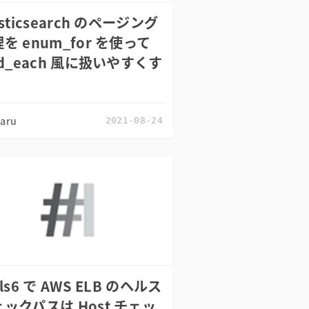
asticsearch のページング
を enum_for を使って
nd_each 風に扱いやすくす
zaru
2021-08-24
ils6 で AWS ELB のヘルス
ックパスは Host チェッ