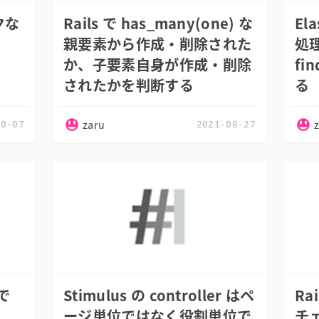
ークな
Rails で has_many(one) な
El
親要素から作成・削除された
処理
か、子要素自身が作成・削除
fi
されたかを判断する
る
zaru
10-07
2021-08-27
 で
Stimulus の controller はペ
Ra
ージ単位ではなく役割単位で
チェ