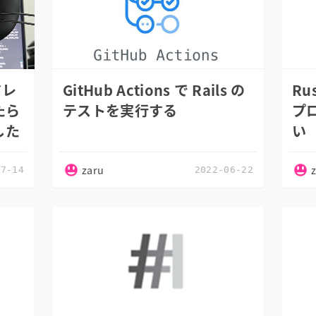
ドレ
GitHub Actions で Rails の
Ru
たら
テストを実行する
プロ
した
い
zaru
07-14
2022-06-22