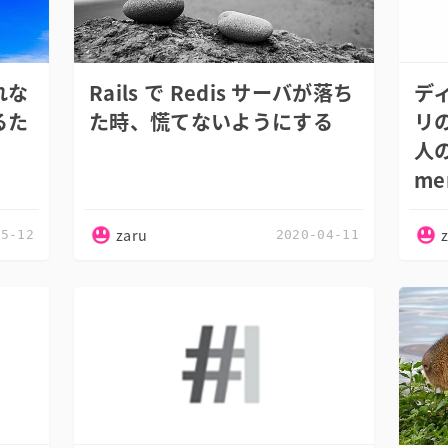
れな
Rails で Redis サーバが落ち
デ
るた
た時、慌てないようにする
リ
人の
me
zaru
05-12
2020-04-11