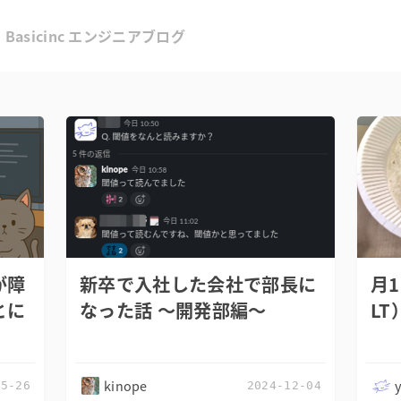
Basicinc エンジニアブログ
が障
新卒で入社した会社で部長に
月1
とに
なった話 〜開発部編〜
L
kinope
05-26
2024-12-04