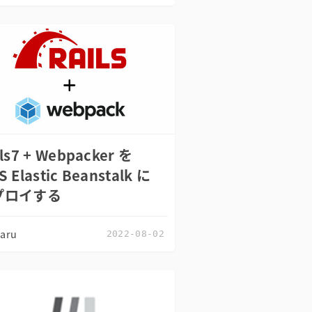
ls7 + Webpacker を
 Elastic Beanstalk に
プロイする
zaru
2022-08-02