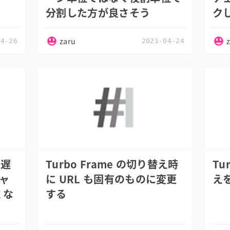
分割した方が良さそう
ク
zaru
04-26
2021-04-24
は遅
Turbo Frame の切り替え時
Tu
キャ
に URL も固有のものに変更
え
くな
する