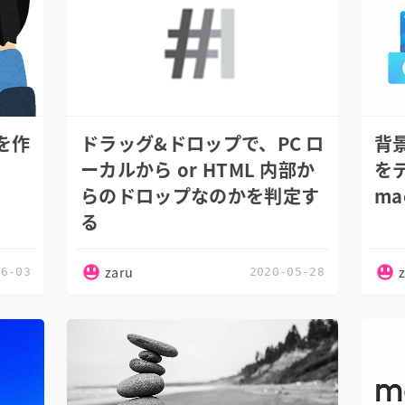
を作
ドラッグ&ドロップで、PC ロ
背
ーカルから or HTML 内部か
を
らのドロップなのかを判定す
m
る
zaru
06-03
2020-05-28