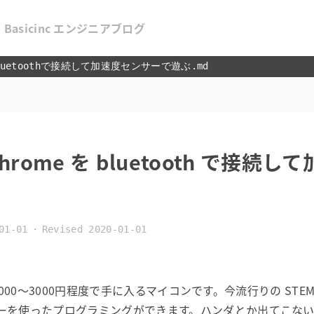
Basicinc エンジニアブログ
をbluetoothで接続して加速度センサーで遊ぶ.md
と Chrome を bluetooth で接
01-01
Revised 2020-01-01
00〜3000円程度で手に入るマイコンです。今流行りの STE
ーを使ったプログラミングができます。ハンダとか出てこな