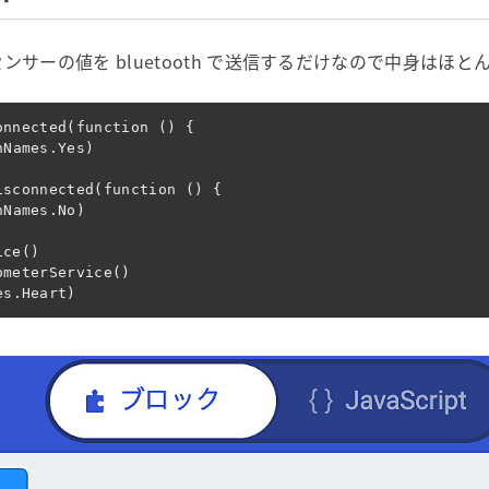
速度センサーの値を bluetooth で送信するだけなので中身はほ
onnected
(
function
()
{
nNames
.
Yes
)
isconnected
(
function
()
{
nNames
.
No
)
ice
()
ometerService
()
es
.
Heart
)