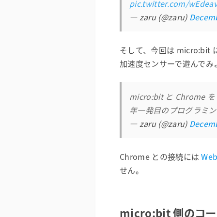
pic.twitter.com/wEde
— zaru (@zaru)
Decemb
そして、今回は micro:bi
加速度センサーで遊んでみ
micro:bit と Chr
年一発目のプログラミ
— zaru (@zaru)
Decemb
Chrome との接続には
Web
せん。
micro:bit 側のコ