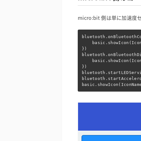
micro:bit 側は単に加
bluetooth
.
onBluetoothC
basic
.
showIcon
(
Ico
})
bluetooth
.
onBluetoothD
basic
.
showIcon
(
Ico
})
bluetooth
.
startLEDServ
bluetooth
.
startAcceler
basic
.
showIcon
(
IconNam