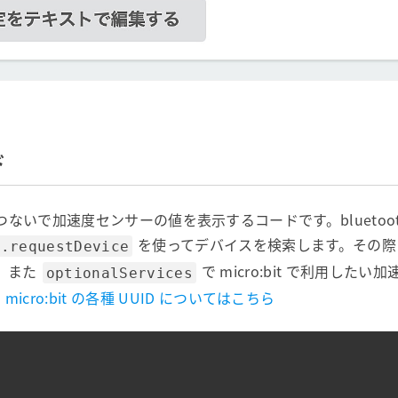
ド
tooth でつないで加速度センサーの値を表示するコードです。blueto
を使ってデバイスを検索します。その
h.requestDevice
。また
で micro:bit で利用した
optionalServices
。
micro:bit の各種 UUID についてはこちら