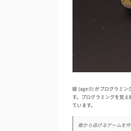
娘 (age:5) がプロ
す。プログラミングを覚え
ています。
敵から逃げるゲームを作