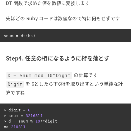
DT 関数で求めた値を数値に変換します
先ほどの Ruby コードは数値なので特に何もせずです
snum
=
dt
(
hs
)
Step4. 任意の桁になるように桁を落とす
の計算です
D = Snum mod 10^Digit
を 6としたら下6桁を取り出すという単純な計
Digit
算ですね
>
digit
=
6
>
snum
=
3216311
>
d
=
snum
%
10
**
digit
=>
216311