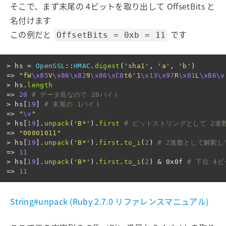
そこで、まず末尾の 4ビットを取り出して OffsetBits と
名付けます
この例だと
です
OffsetBits = 0xb = 11
>
hs
=
OpenSSL
::
HMAC
.
digest
(
'sha1'
,
'a'
,
'b'
)
=>
"fW
\x85
V
\x86\x82
9
\x86\xC8
t6'1
\x13\x97
R
\x01
L
\xB6\v
>
hs
.
length
=>
20
# データ長なので 20バイト
>
hs
[
19
]
# 末尾の 1バイト
=>
"
\v
"
>
hs
[
19
].
unpack
(
'B*'
).
first
# ビットストリングとして 2進
=>
"00001011"
>
hs
[
19
].
unpack
(
'B*'
).
first
.
to_i
(
2
)
# 2進数として解釈し
=>
11
>
hs
[
19
].
unpack
(
'B*'
).
first
.
to_i
(
2
)
&
0x0f
# 下位 4ビ
=>
11
String#unpack (Ruby 2.7.0 リファレンスマニュアル)