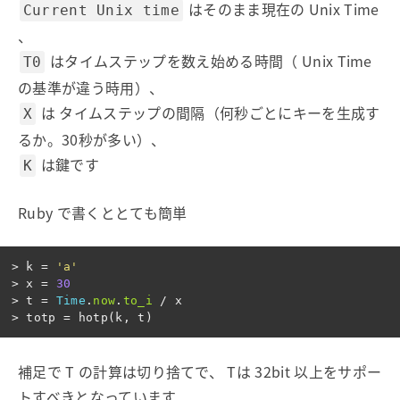
はそのまま現在の Unix Time
Current Unix time
、
はタイムステップを数え始める時間（ Unix Time
T0
の基準が違う時用）、
は タイムステップの間隔（何秒ごとにキーを生成す
X
るか。30秒が多い）、
は鍵です
K
Ruby で書くととても簡単
>
k
=
'a'
>
x
=
30
>
t
=
Time
.
now
.
to_i
/
x
>
totp
=
hotp
(
k
,
t
)
補足で T の計算は切り捨てで、 Tは 32bit 以上をサポー
トすべきとなっています