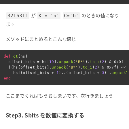
が
のときの値になり
3216311
K = 'a'
C='b'
ます
メソッドにまとめるとこんな感じ
def
dt
(
hs
)
offset_bits
=
hs
[
19
].
unpack
(
'B*'
).
to_i
(
2
)
&
0x0f
((
hs
[
offset_bits
].
unpack
(
'B*'
).
to_i
(
2
)
&
0x7f
)
<<
hs
[(
offset_bits
+
1
)
..
(
offset_bits
+
3
)].
unpack1
end
ここまでくればもうおしまいです。次行きましょう
Step3. Sbits を数値に変換する