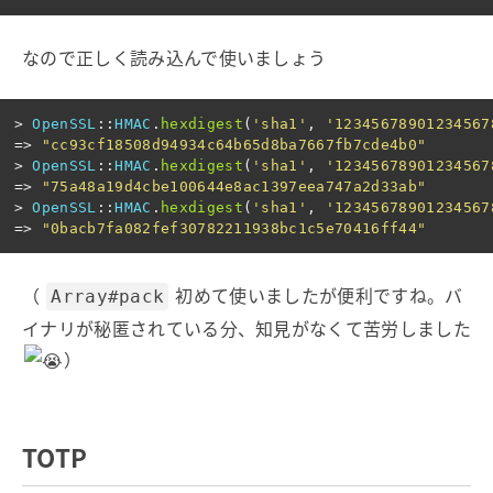
なので正しく読み込んで使いましょう
>
OpenSSL
::
HMAC
.
hexdigest
(
'sha1'
,
'12345678901234567
=>
"cc93cf18508d94934c64b65d8ba7667fb7cde4b0"
>
OpenSSL
::
HMAC
.
hexdigest
(
'sha1'
,
'12345678901234567
=>
"75a48a19d4cbe100644e8ac1397eea747a2d33ab"
>
OpenSSL
::
HMAC
.
hexdigest
(
'sha1'
,
'12345678901234567
=>
"0bacb7fa082fef30782211938bc1c5e70416ff44"
（
初めて使いましたが便利ですね。バ
Array#pack
イナリが秘匿されている分、知見がなくて苦労しました
）
TOTP