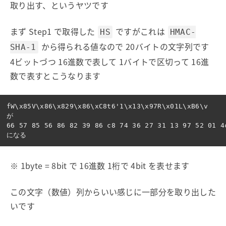
取り出す、というヤツです
まず Step1 で取得した
ですがこれは
HS
HMAC-
から得られる値なので 20バイトの文字列です
SHA-1
4ビットづつ 16進数で表して 1バイトで区切って 16進
数で表すとこうなります
fW\x85V\x86\x829\x86\xC8t6'1\x13\x97R\x01L\xB6\v

が

66 57 85 56 86 82 39 86 c8 74 36 27 31 13 97 52 01 4c
※ 1byte = 8bit で 16進数 1桁で 4bit を表せます
この文字（数値）列からいい感じに一部分を取り出した
いです