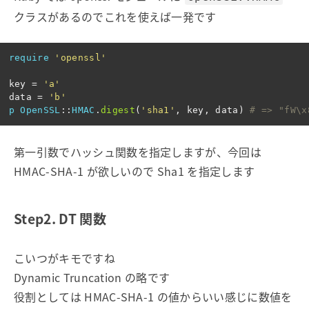
クラスがあるのでこれを使えば一発です
require
'openssl'
key
=
'a'
data
=
'b'
p
OpenSSL
::
HMAC
.
digest
(
'sha1'
,
key
,
data
)
# => "fW\x
第一引数でハッシュ関数を指定しますが、今回は
HMAC-SHA-1 が欲しいので Sha1 を指定します
Step2. DT 関数
こいつがキモですね
Dynamic Truncation の略です
役割としては HMAC-SHA-1 の値からいい感じに数値を