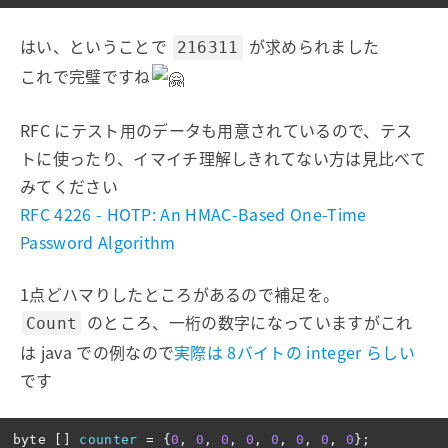
はい、ということで
が求められました
216311
これで完璧ですね
RFC にテスト用のデータも用意されているので、テス
トに使ったり、イマイチ理解しきれてない方は見比べて
みてください
RFC 4226 - HOTP: An HMAC-Based One-Time
Password Algorithm
1点どハマりしたところがあるので補足を。
のところ、一桁の数字になっていますがこれ
Count
は java での例なので
実際は 8バイトの integer らしい
です
byte
[]
counter
=
{
0
,
0
,
0
,
0
,
0
,
0
,
0
,
0
};