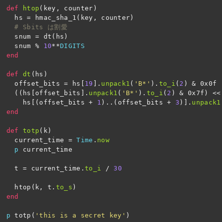
def
htop
(
key
,
counter
)
hs
=
hmac_sha_1
(
key
,
counter
)
# Sbits は割愛
snum
=
dt
(
hs
)
snum
%
10
**
DIGITS
end
def
dt
(
hs
)
offset_bits
=
hs
[
19
].
unpack1
(
'B*'
).
to_i
(
2
)
&
0x0f
((
hs
[
offset_bits
].
unpack1
(
'B*'
).
to_i
(
2
)
&
0x7f
)
<<
hs
[(
offset_bits
+
1
)
..
(
offset_bits
+
3
)].
unpack1
end
def
totp
(
k
)
current_time
=
Time
.
now
p
current_time
t
=
current_time
.
to_i
/
30
htop
(
k
,
t
.
to_s
)
end
p
totp
(
'this is a secret key'
)