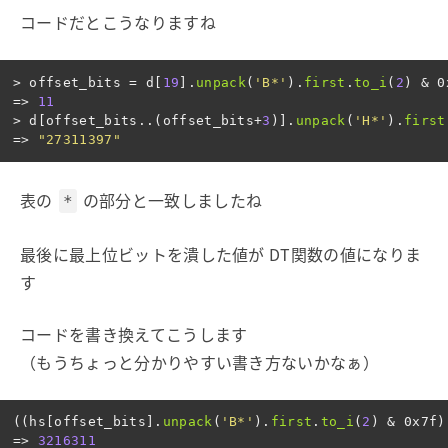
コードだとこうなりますね
>
offset_bits
=
d
[
19
].
unpack
(
'B*'
).
first
.
to_i
(
2
)
&
0
=>
11
>
d
[
offset_bits
..
(
offset_bits
+
3
)].
unpack
(
'H*'
).
first
=>
"27311397"
表の
の部分と一致しましたね
*
最後に最上位ビットを潰した値が DT関数の値になりま
す
コードを書き換えてこうします
（もうちょっと分かりやすい書き方ないかなぁ）
((
hs
[
offset_bits
].
unpack
(
'B*'
).
first
.
to_i
(
2
)
&
0x7f
)
=>
3216311