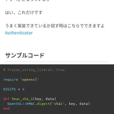
はい、これだけです
うまく実装できているか試す時はこちらでできますよ
Authenticator
サンプルコード
# frozen_string_literal: true
require
'openssl'
DIGITS
=
6
def
hmac_sha_1
(
key
,
data
)
OpenSSL
::
HMAC
.
digest
(
'sha1'
,
key
,
data
)
end