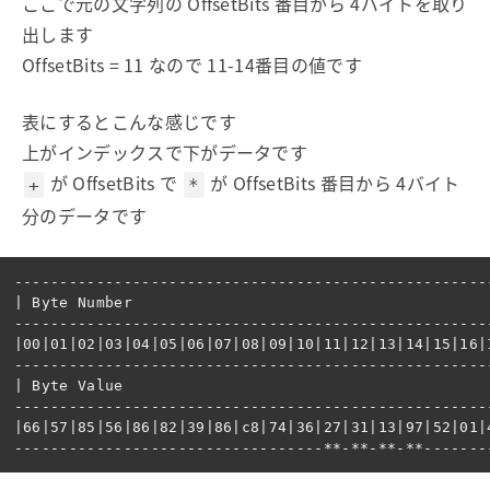
ここで元の文字列の OffsetBits 番目から 4バイトを取り
出します
OffsetBits = 11 なので 11-14番目の値です
表にするとこんな感じです
上がインデックスで下がデータです
が OffsetBits で
が OffsetBits 番目から 4バイト
+
*
分のデータです
-----------------------------------------------------
| Byte Number                                        
-----------------------------------------------------
|00|01|02|03|04|05|06|07|08|09|10|11|12|13|14|15|16|1
-----------------------------------------------------
| Byte Value                                         
-----------------------------------------------------
|66|57|85|56|86|82|39|86|c8|74|36|27|31|13|97|52|01|4