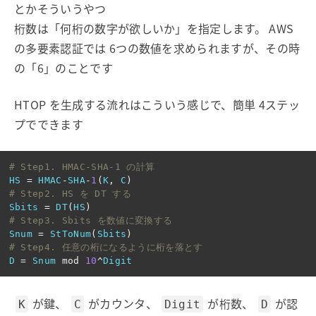
とかそういうやつ
桁数は「何桁の数字が欲しいか」を指定します。 AWS
の多要素認証では 6つの数値を求められますが、その時
の「6」のことです
HTOP を生成する流れはこういう感じで、簡単 4ステッ
プでできます
# Step1. HMAC-SHA-1 の計算
HS
=
HMAC
-
SHA
-
1
(
K
,
C
)
# Step2. HS を DT する
Sbits
=
DT
(
HS
)
# Step3. Sbits を数値に変換する
Snum
=
StToNum
(
Sbits
)
# Step4. 任意の桁になるように桁を落とす
D
=
Snum
mod
10
^
Digit
が鍵、
がカウンタ、
が桁数、
が認
K
C
Digit
D