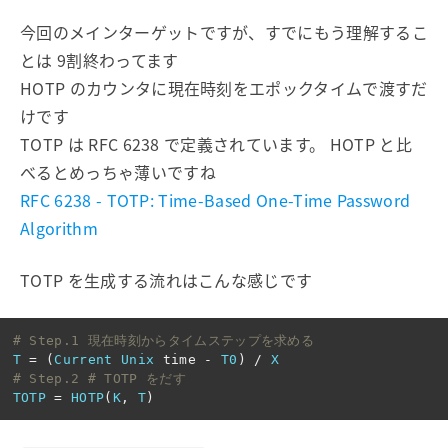
今回のメインターゲットですが、すでにもう理解するこ
とは 9割終わってます
HOTP のカウンタに現在時刻をエポックタイムで渡すだ
けです
TOTP は RFC 6238 で定義されています。 HOTP と比
べるとめっちゃ薄いですね
RFC 6238 - TOTP: Time-Based One-Time Password
Algorithm
TOTP を生成する流れはこんな感じです
# Step.1 現在時刻からタイムステップを求める
T
=
(
Current
Unix
time
-
T0
)
/
X
# Step.2 # TOTP をだす
TOTP
=
HOTP
(
K
,
T
)