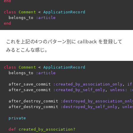
end
class
Comment
<
ApplicationRecord
belongs_to
:article
end
これを上記の4つのパターン別に callback を登録して
みるとこんな感じ。
class
Comment
<
ApplicationRecord
belongs_to
:article
after_save_commit
:created_by_association_only
,
if
after_save_commit
:created_by_self_only
,
unless: :
after_destroy_commit
:destroyed_by_association_onl
after_destroy_commit
:destroyed_by_self_only
,
unle
private
def
created_by_association?