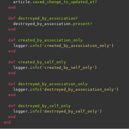
article
.
saved_change_to_updated_at?
end
def
destroyed_by_association?
destroyed_by_association
.
present?
end
def
created_by_association_only
logger
.
info
(
'created_by_association_only'
)
end
def
created_by_self_only
logger
.
info
(
'created_by_self_only'
)
end
def
destroyed_by_association_only
logger
.
info
(
'destroyed_by_association_only'
)
end
def
destroyed_by_self_only
logger
.
info
(
'destroyed_by_self_only'
)
end
end