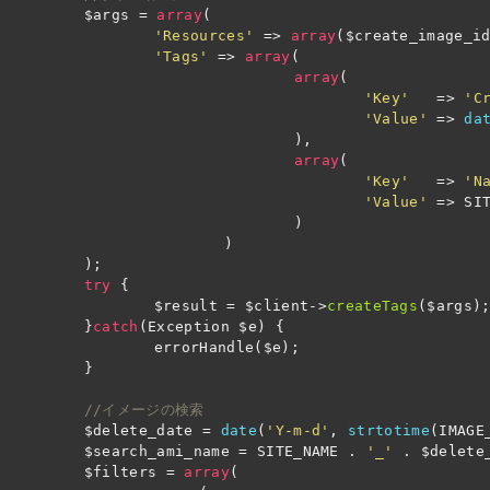
$args
=
array
(
'Resources'
=>
array
(
$create_image_i
'Tags'
=>
array
(
array
(
'Key'
=>
'C
'Value'
=>
da
),
array
(
'Key'
=>
'N
'Value'
=>
SI
)
)
);
try
{
$result
=
$client
->
createTags
(
$args
)
}
catch
(
Exception
$e
)
{
errorHandle
(
$e
);
}
//イメージの検索
$delete_date
=
date
(
'Y-m-d'
,
strtotime
(
IMAGE
$search_ami_name
=
SITE_NAME
.
'_'
.
$delete
$filters
=
array
(