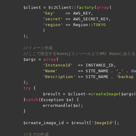
$client
=
Ec2Client
::
factory
(
array
(
'key'
=>
AWS_KEY
,
'secret'
=>
AWS_SECRET_KEY
,
'region'
=>
Region
::
TOKYO
)
);
//イメージ作成
//ここで指定するNameはコンソール上でAMI Nameにあたる
$args
=
array
(
'InstanceId'
=>
INSTANCE_ID
,
'Name'
=>
SITE_NAME
.
'_'
.
d
'Description'
=>
SITE_NAME
.
'backup
);
try
{
$result
=
$client
->
createImage
(
$args
}
catch
(
Exception
$e
)
{
errorHandle
(
$e
);
}
$create_image_id
=
$result
[
'ImageId'
];
//タグの作成