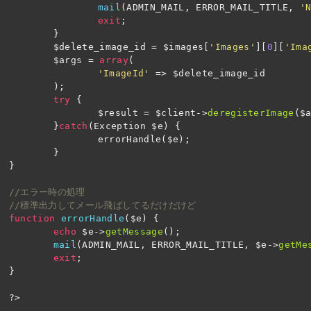
mail
(
ADMIN_MAIL
,
ERROR_MAIL_TITLE
,
'
exit
;
}
$delete_image_id
=
$images
[
'Images'
][
0
][
'Ima
$args
=
array
(
'ImageId'
=>
$delete_image_id
);
try
{
$result
=
$client
->
deregisterImage
(
$
}
catch
(
Exception
$e
)
{
errorHandle
(
$e
);
}
}
//エラー時の処理
//標準出力してメール飛ばしてるだけだけど
function
errorHandle
(
$e
)
{
echo
$e
->
getMessage
();
mail
(
ADMIN_MAIL
,
ERROR_MAIL_TITLE
,
$e
->
getMe
exit
;
}
?>