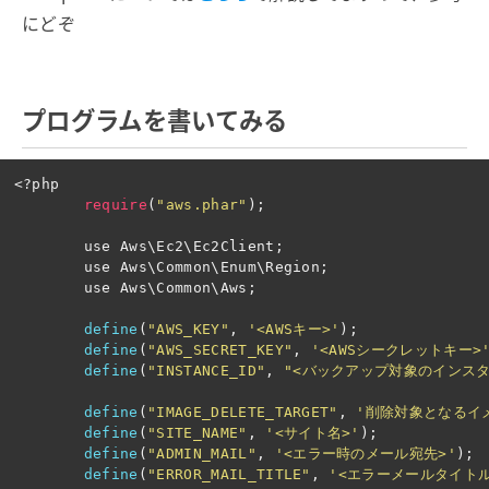
にどぞ
プログラムを書いてみる
<?php
require
(
"aws.phar"
);
use
Aws\Ec2\Ec2Client
;
use
Aws\Common\Enum\Region
;
use
Aws\Common\Aws
;
define
(
"AWS_KEY"
,
'<AWSキー>'
);
define
(
"AWS_SECRET_KEY"
,
'<AWSシークレットキー>
define
(
"INSTANCE_ID"
,
"<バックアップ対象のインスタ
define
(
"IMAGE_DELETE_TARGET"
,
'削除対象となるイ
define
(
"SITE_NAME"
,
'<サイト名>'
);
define
(
"ADMIN_MAIL"
,
'<エラー時のメール宛先>'
);
define
(
"ERROR_MAIL_TITLE"
,
'<エラーメールタイトル