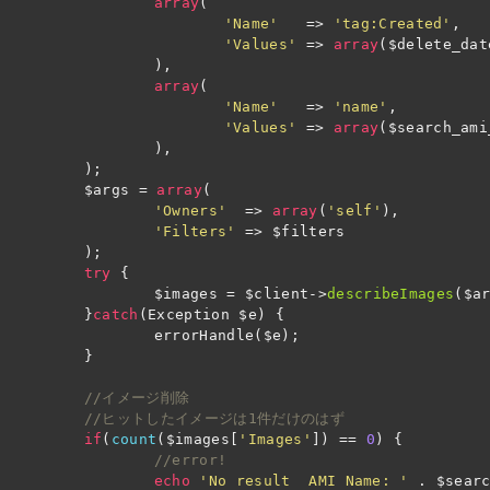
array
(
'Name'
=>
'tag:Created'
,
'Values'
=>
array
(
$delete_dat
),
array
(
'Name'
=>
'name'
,
'Values'
=>
array
(
$search_ami
),
);
$args
=
array
(
'Owners'
=>
array
(
'self'
),
'Filters'
=>
$filters
);
try
{
$images
=
$client
->
describeImages
(
$a
}
catch
(
Exception
$e
)
{
errorHandle
(
$e
);
}
//イメージ削除
//ヒットしたイメージは1件だけのはず
if
(
count
(
$images
[
'Images'
])
==
0
)
{
//error!
echo
'No result  AMI Name: '
.
$sear