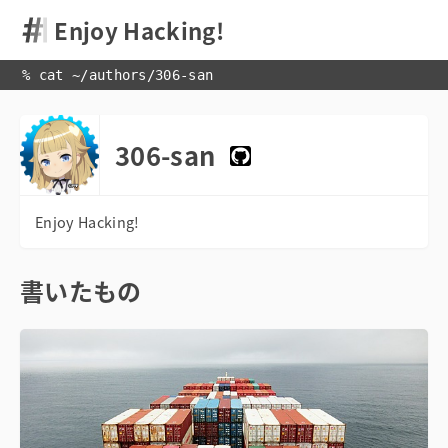
Enjoy Hacking!
% cat 
~
/
authors
/
306-san
306-san
書いたもの