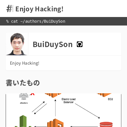
Enjoy Hacking!
% cat 
~
/
authors
/
BuiDuySon
BuiDuySon
書いたもの