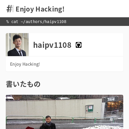
Enjoy Hacking!
% cat 
~
/
authors
/
haipv1108
haipv1108
書いたもの